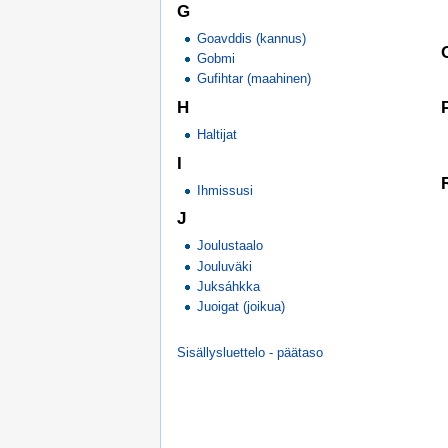
G
Goavddis (kannus)
Gobmi
Gufihtar (maahinen)
H
Haltijat
I
Ihmissusi
J
Joulustaalo
Jouluväki
Juksáhkka
Juoigat (joikua)
Sisällysluettelo - päätaso