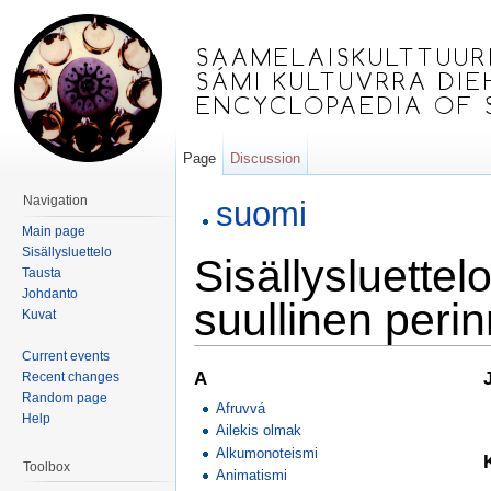
Page
Discussion
Jump to:
navigation
,
search
Navigation
suomi
Main page
Sisällysluettelo
Sisällysluettel
Tausta
Johdanto
suullinen peri
Kuvat
Current events
A
Recent changes
Random page
Afruvvá
Help
Ailekis olmak
Alkumonoteismi
Toolbox
Animatismi