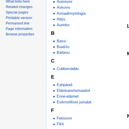
Animismi
What links here
Related changes
Askovis
Special pages
Astraalimytologia
Printable version
Attjis
Permanent link
Aurinko
Page information
B
Browse properties
Bassi
Boaššu
Bárbmu
C
Cubbomáddu
E
Eahpáraš
Eläintransformaatiot
Enne-eläimet
Esikristilliset jumalat
F
Fetisismi
Fikti