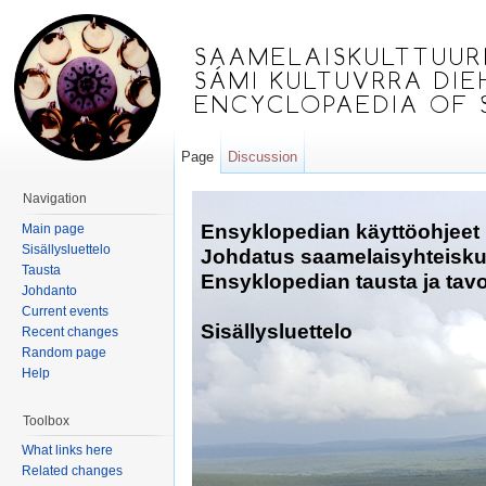
Page
Discussion
Jump to:
navigation
,
search
Navigation
Ensyklopedian käyttöohjeet
Main page
Sisällysluettelo
Johdatus saamelaisyhteisk
Tausta
Ensyklopedian tausta ja tavo
Johdanto
Current events
Sisällysluettelo
Recent changes
Random page
Help
Toolbox
What links here
Related changes