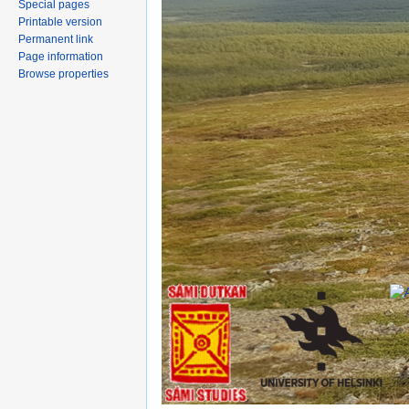
Special pages
Printable version
Permanent link
Page information
Browse properties