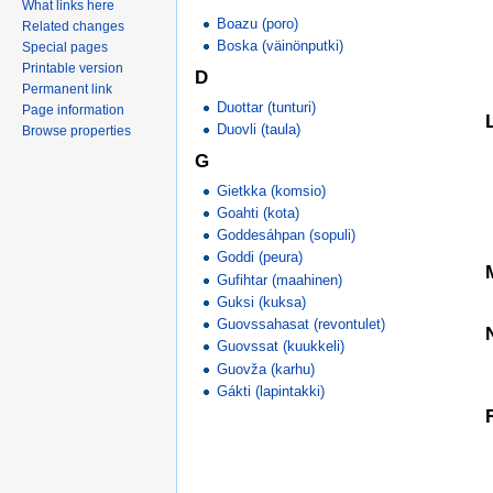
What links here
Boazu (poro)
Related changes
Boska (väinönputki)
Special pages
Printable version
D
Permanent link
Duottar (tunturi)
Page information
Duovli (taula)
Browse properties
G
Gietkka (komsio)
Goahti (kota)
Goddesáhpan (sopuli)
Goddi (peura)
Gufihtar (maahinen)
Guksi (kuksa)
Guovssahasat (revontulet)
Guovssat (kuukkeli)
Guovža (karhu)
Gákti (lapintakki)