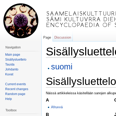
Page
Discussion
Sisällysluette
Navigation
Main page
Jump to:
navigation
,
search
Sisällysluettelo
suomi
Tausta
Johdanto
Kuvat
Sisällysluette
Current events
Recent changes
Näissä artikkeleissa käsitellään sanojen alkup
Random page
Help
A
Afruvvá
Toolbox
B