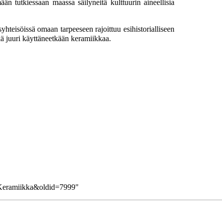
n tutkiessaan maassa säilyneitä kulttuurin aineellisia
yhteisöissä omaan tarpeeseen rajoittuu esihistorialliseen
tkä juuri käyttäneetkään keramiikkaa.
le=Keramiikka&oldid=7999
"