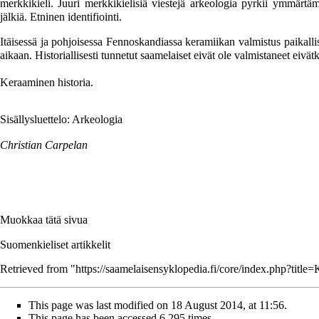
merkkikieli. Juuri merkkikielisiä viestejä
arkeologia
pyrkii ymmärtämää
jälkiä.
Etninen identifiointi
.
Itäisessä ja pohjoisessa Fennoskandiassa keramiikan valmistus paikallis
aikaan. Historiallisesti tunnetut saamelaiset eivät ole valmistaneet eivä
Keraaminen historia
.
Sisällysluettelo: Arkeologia
Christian Carpelan
Muokkaa tätä sivua
Suomenkieliset artikkelit
Retrieved from "
https://saamelaisensyklopedia.fi/core/index.php?tit
This page was last modified on 18 August 2014, at 11:56.
This page has been accessed 6,295 times.