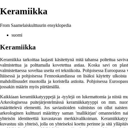
Keramiikka
From Saamelaiskulttuurin ensyklopedia
suomi
Keramiikka
Keramiikka tarkoittaa laajasti käsitettynä mitä tahansa poltettua saviv
valmistettua ja polttamalla kovetettua astiaa. Koska savi on plast
valmistettaessa soveltaa useita eri tekniikoita. Pohjoisessa Euroopassa
Itäisessä ja pohjoisessa
Fennoskandiassa
on lisäksi käytetty ulkoista 
mahdollisuudet muotoilla ja koristella astioita. Pohjoisessa Euroopas
jossakin määrin myös piirtämällä.
Kaikkiaan keramiikkatyyppejä ja -tyylejä on lukemattomia ja niistä m
Arkeologisessa puitejärjestelmässä keramiikkatyyppi on mm. nuo
määrittelevä elementti. Jos saviastioiden valmistus on ollut naisten 
arkeologinen kulttuuri määrittyy saman 'mallikirjan' omanneiden nais
yhteisön identiteettiä kuvastavan merkkivalikoiman. Keramiikkatyy
kuvastuu siis yhteisö, jolla on yhteiseksi koettu perinne ja sitä ylläp