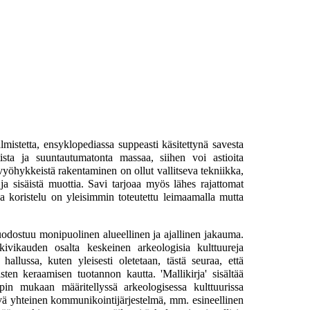
almistetta, ensyklopediassa suppeasti käsitettynä savesta
ista ja suuntautumatonta massaa, siihen voi astioita
 vyöhykkeistä rakentaminen on ollut vallitseva tekniikka,
ja sisäistä muottia. Savi tarjoaa myös lähes rajattomat
sa koristelu on yleisimmin toteutettu leimaamalla mutta
uodostuu monipuolinen alueellinen ja ajallinen jakauma.
rkivikauden osalta keskeinen
arkeologisia kulttuureja
hallussa, kuten yleisesti oletetaan, tästä seuraa, että
ten keraamisen tuotannon kautta. 'Mallikirja' sisältää
pin mukaan määritellyssä arkeologisessa kulttuurissa
itävä yhteinen kommunikointijärjestelmä, mm. esineellinen