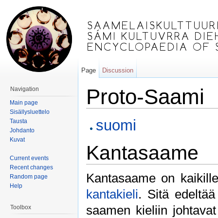
Page
Discussion
Proto-Saami
Navigation
Main page
Jump to:
navigation
,
search
Sisällysluettelo
suomi
Tausta
Johdanto
Kuvat
Kantasaame
Current events
Recent changes
Kantasaame on kaikill
Random page
Help
kantakieli
. Sitä edeltä
saamen kieliin johtavat
Toolbox