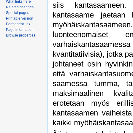
What links here
siis kantasaameen. Ä
Related changes
kantasaame jaetaan k
Special pages
Printable version
myöhäiskantasaameen.
Permanent link
Page information
luonteenomaiset e
Browse properties
varhaiskantasaamessa ov
kvantitatiivisia), jotk
johtaneet osin hyvinki
että varhaiskantasuome
saamessa tumma, tak
maksimaalinen kvali
erotetaan myös erill
kantasaamen vaiheista 
kaikki myöhäiskantasa