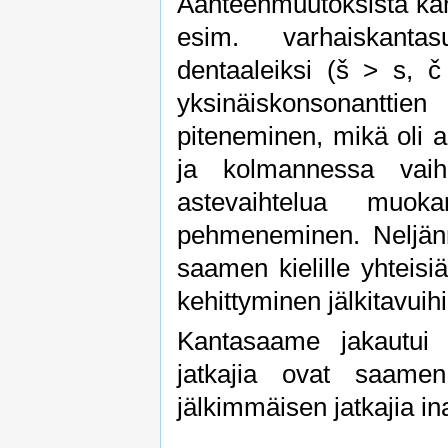
Äänteenmuutoksista ka
esim. varhaiskanta
dentaaleiksi (š > s, č
yksinäiskonsonanttien
piteneminen, mikä oli al
ja kolmannessa vaih
astevaihtelua muokan
pehmeneminen. Neljänne
saamen kielille yhteis
kehittyminen jälkitavuihi
Kantasaame jakautui l
jatkajia ovat saame
jälkimmäisen jatkajia ina