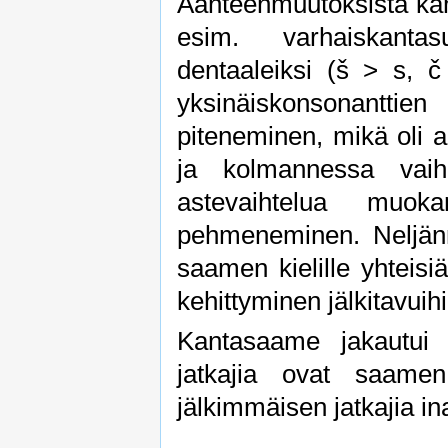
Äänteenmuutoksista ka
esim. varhaiskanta
dentaaleiksi (š > s, č
yksinäiskonsonanttien
piteneminen, mikä oli al
ja kolmannessa vaih
astevaihtelua muokan
pehmeneminen. Neljänne
saamen kielille yhteis
kehittyminen jälkitavuihi
Kantasaame jakautui l
jatkajia ovat saame
jälkimmäisen jatkajia ina