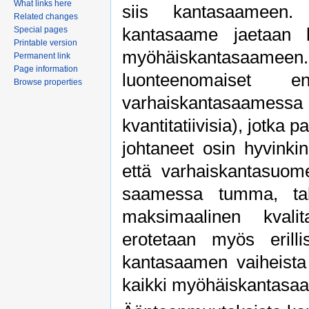
What links here
siis kantasaameen. Ä
Related changes
kantasaame jaetaan k
Special pages
Printable version
myöhäiskantasaameen.
Permanent link
Page information
luonteenomaiset e
Browse properties
varhaiskantasaamessa ov
kvantitatiivisia), jotk
johtaneet osin hyvinki
että varhaiskantasuome
saamessa tumma, tak
maksimaalinen kvali
erotetaan myös erill
kantasaamen vaiheista 
kaikki myöhäiskantasa