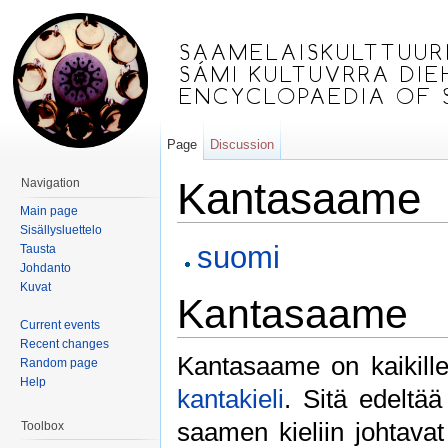
Page
Discussion
Kantasaame
Navigation
Main page
Jump to:
navigation
,
search
Sisällysluettelo
suomi
Tausta
Johdanto
Kuvat
Kantasaame
Current events
Recent changes
Kantasaame on kaikill
Random page
Help
kantakieli
. Sitä edeltä
saamen kieliin johtavat
Toolbox