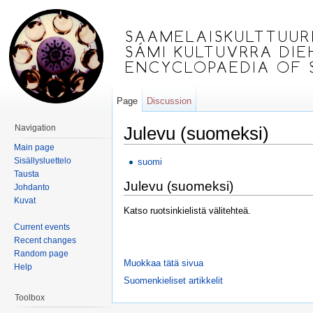
Page
Discussion
Navigation
Julevu (suomeksi)
Main page
Jump to:
navigation
,
search
Sisällysluettelo
suomi
Tausta
Julevu (suomeksi)
Johdanto
Kuvat
Katso ruotsinkielistä välitehteä.
Current events
Recent changes
Random page
Muokkaa tätä sivua
Help
Suomenkieliset artikkelit
Toolbox