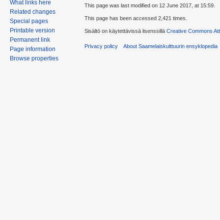
What links here
This page was last modified on 12 June 2017, at 15:59.
Related changes
This page has been accessed 2,421 times.
Special pages
Printable version
Sisältö on käytettävissä lisenssillä
Creative Commons Attr
Permanent link
Privacy policy
About Saamelaiskulttuurin ensyklopedia
Page information
Browse properties