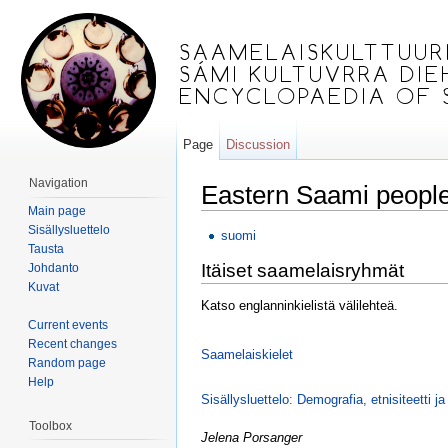
Page
Discussion
Navigation
Eastern Saami peopl
Main page
Jump to:
navigation
,
search
Sisällysluettelo
suomi
Tausta
Itäiset saamelaisryhmät
Johdanto
Kuvat
Katso englanninkielistä välilehteä.
Current events
Recent changes
Saamelaiskielet
Random page
Help
Sisällysluettelo: Demografia, etnisiteetti j
Toolbox
Jelena Porsanger