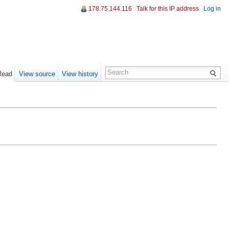
178.75.144.116
Talk for this IP address
Log in
Read
View source
View history