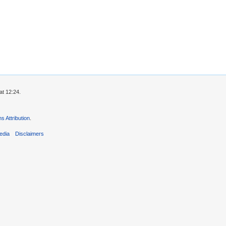
at 12:24.
 Attribution
.
edia
Disclaimers