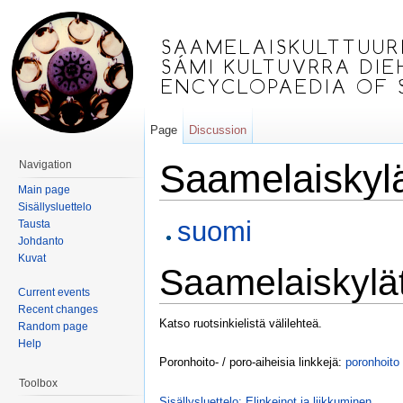
Page
Discussion
Saamelaiskyl
Navigation
Main page
Jump to:
navigation
,
search
Sisällysluettelo
suomi
Tausta
Johdanto
Kuvat
Saamelaiskylä
Current events
Recent changes
Katso ruotsinkielistä välilehteä.
Random page
Help
Poronhoito- / poro-aiheisia linkkejä:
poronhoito
Toolbox
Sisällysluettelo: Elinkeinot ja liikkuminen