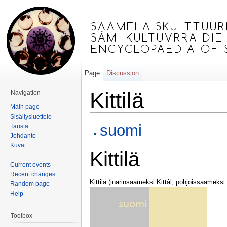
Page
Discussion
Kittilä
Navigation
Main page
Jump to:
navigation
,
search
Sisällysluettelo
suomi
Tausta
Johdanto
Kuvat
Kittilä
Current events
Recent changes
Kittilä (inarinsaameksi Kittâl, pohjoissaameks
Random page
Help
Toolbox