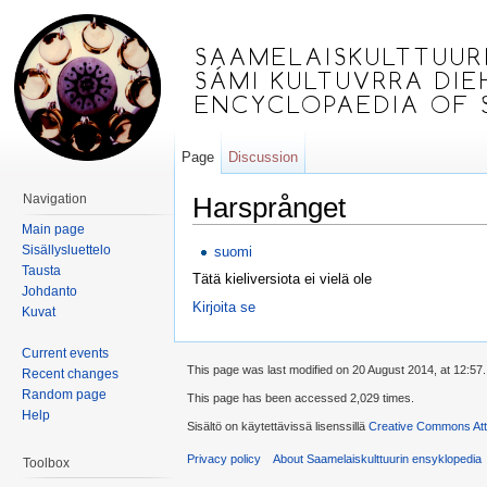
Page
Discussion
Navigation
Harsprånget
Main page
Jump to:
navigation
,
search
Sisällysluettelo
suomi
Tausta
Tätä kieliversiota ei vielä ole
Johdanto
Kirjoita se
Kuvat
Current events
This page was last modified on 20 August 2014, at 12:57.
Recent changes
Random page
This page has been accessed 2,029 times.
Help
Sisältö on käytettävissä lisenssillä
Creative Commons Attr
Privacy policy
About Saamelaiskulttuurin ensyklopedia
Toolbox