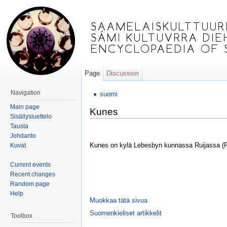
Page
Discussion
Jump to:
navigation
,
search
Navigation
suomi
Main page
Kunes
Sisällysluettelo
Tausta
Johdanto
Kunes on kylä Lebesbyn kunnassa Ruijassa (
Kuvat
Current events
Recent changes
Random page
Help
Muokkaa tätä sivua
Suomenkieliset artikkelit
Toolbox
,