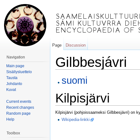
Page
Discussion
Gilbbesjávri
Navigation
Main page
Jump to:
navigation
,
search
Sisällysluettelo
suomi
Tausta
Johdanto
Kuvat
Kilpisjärvi
Current events
Recent changes
Kilpisjärvi (pohjoissaameksi Gilbbesjávri) on
Random page
Help
Wikipedia-linkki
Toolbox