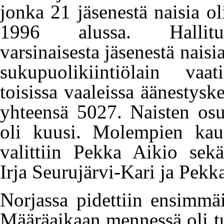
jonka 21 jäsenestä naisia oli
1996 alussa. Hallituk
varsinaisesta jäsenestä nais
sukupuolikiintiölain v
toisissa vaaleissa äänestyske
yhteensä 5027. Naisten osuu
oli kuusi. Molempien kaus
valittiin Pekka Aikio sekä
Irja Seurujärvi-Kari ja Pekk
Norjassa pidettiin ensimmäi
Määräaikaan mennessä oli tul