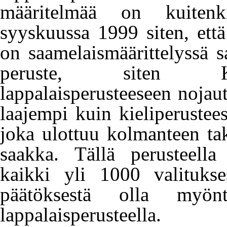
määritelmää on kuiten
syyskuussa 1999 siten, ett
on saamelaismäärittelyssä s
peruste, siten K
lappalaisperusteeseen nojaut
laajempi kuin kieliperustee
joka ulottuu kolmanteen t
saakka. Tällä perusteell
kaikki yli 1000 valitukse
päätöksestä olla myönt
lappalaisperusteella.