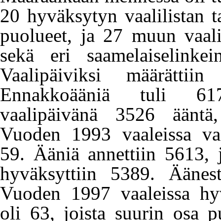
20 hyväksytyn vaalilistan ta
puolueet, ja 27 muun vaalil
sekä eri saamelaiselinkein
Vaalipäiviksi määrätti
Ennakkoääniä tuli 61
vaalipäivänä 3526 ääntä,
Vuoden 1993 vaaleissa vaal
59. Ääniä annettiin 5613, j
hyväksyttiin 5389. Äänest
Vuoden 1997 vaaleissa hyvä
oli 63, joista suurin osa pu