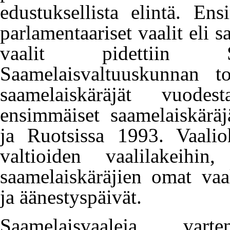
edustuksellista elintä. En
parlamentaariset vaalit eli
s
vaalit pidettiin 
Saamelaisvaltuuskunnan t
saamelaiskäräjät
vuodesta
ensimmäiset saamelaiskäräj
ja Ruotsissa 1993. Vaalio
valtioiden vaalilakeihin
saamelaiskäräjien omat vaali
ja äänestyspäivät.
Saamelaisvaaleja varte