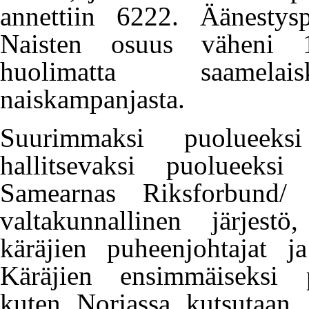
annettiin 6222. Äänestysp
Naisten osuus väheni 1
huolimatta saamelai
naiskampanjasta.
Suurimmaksi puolueek
hallitsevaksi puolueeks
Samearnas Riksforbund/ 
valtakunnallinen järjest
käräjien puheenjohtajat ja
Käräjien ensimmäiseksi p
kuten Norjassa kutsutaan, p