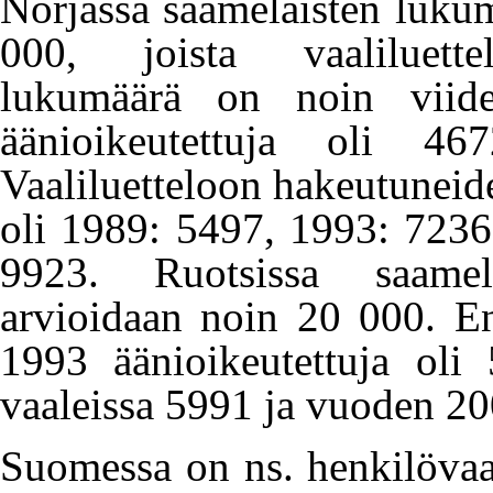
Norjassa saamelaisten luku
000, joista vaaliluett
lukumäärä on noin viid
äänioikeutettuja oli 
Vaaliluetteloon hakeutunei
oli 1989: 5497, 1993: 7236
9923. Ruotsissa saamel
arvioidaan noin 20 000. En
1993 äänioikeutettuja ol
vaaleissa 5991 ja vuoden 20
Suomessa on ns. henkilövaa