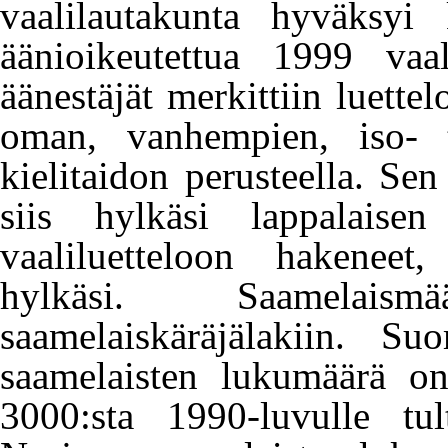
vaalilautakunta hyväksyi
äänioikeutettua 1999 vaa
äänestäjät merkittiin luettel
oman, vanhempien, iso- t
kielitaidon perusteella. Sen
siis hylkäsi lappalaisen 
vaaliluetteloon hakene
hylkäsi.
Saamelaismää
saamelaiskäräjälakiin
. Suom
saamelaisten lukumäärä o
3000:sta 1990-luvulle tul