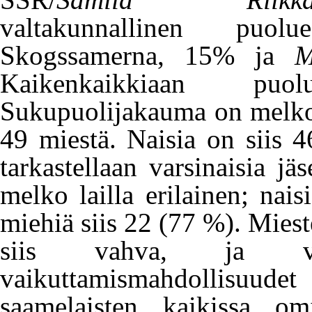
valtakunnallinen puo
Skogssamerna, 15% ja
M
Kaikenkaikkiaan pu
Sukupuolijakauma on melko 
49 miestä. Naisia on siis 4
tarkastellaan varsinaisia jä
melko lailla erilainen; nai
miehiä siis 22 (77 %). Miest
siis vahva, ja vast
vaikuttamismahdollisuu
saamelaisten kaikissa omi