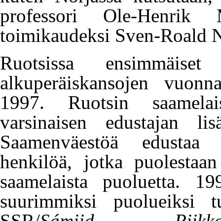
professori Ole-Henrik
toimikaudeksi Sven-Roald N
Ruotsissa ensimmäiset v
alkuperäiskansojen vuonn
1997. Ruotsin saamelai
varsinaisen edustajan lis
Saamenväestöä edustaa 
henkilöä, jotka puolestaa
saamelaista puoluetta. 19
suurimmiksi puolueiksi 
SSR/
Sámiid Riikkabe