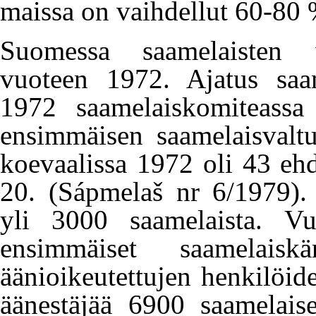
maissa on vaihdellut 60-80 %
Suomessa saamelaisten va
vuoteen 1972. Ajatus saam
1972 saamelaiskomiteassa
ensimmäisen saamelaisvalt
koevaalissa 1972 oli 43 ehdo
20. (Sápmelaš nr 6/1979). 
yli 3000 saamelaista. Vu
ensimmäiset saamelaiskär
äänioikeutettujen henkilöi
äänestäjää 6900 saamelaise