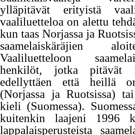
ylläpitävät erityistä
vaal
vaaliluetteloa on alettu tehd
kun taas Norjassa ja Ruotsiss
saamelaiskäräjien aloi
Vaaliluetteloon saamel
henkilöt, jotka pitävät i
edellyttäen että heillä 
(Norjassa ja Ruotsissa) ta
kieli (Suomessa). Suomes
kuitenkin laajeni 1996
lappalaisperusteista saamel