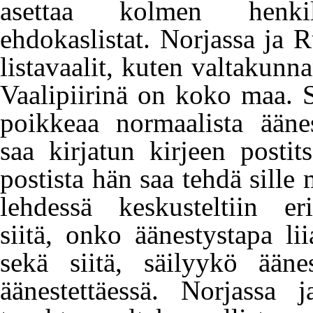
asettaa kolmen henkilö
ehdokaslistat. Norjassa ja R
listavaalit, kuten valtakunn
Vaalipiirinä on koko maa. 
poikkeaa normaalista äänes
saa kirjatun kirjeen postit
postista hän saa tehdä sille
lehdessä keskusteltiin eri
siitä, onko äänestystapa li
sekä siitä, säilyykö äänes
äänestettäessä. Norjassa 