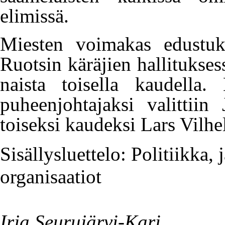
elimissä.
Miesten voimakas edustuks
Ruotsin käräjien hallituksess
naista toisella kaudella
puheenjohtajaksi valittii
toiseksi kaudeksi Lars Vilh
Sisällysluettelo: Politiikka,
organisaatiot
Irja Seurujärvi-Kari