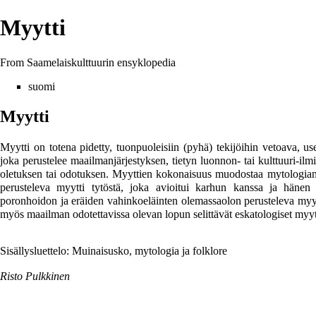
Myytti
From Saamelaiskulttuurin ensyklopedia
suomi
Myytti
Myytti on totena pidetty, tuonpuoleisiin (
pyhä
) tekijöihin vetoava, us
joka perustelee maailmanjärjestyksen, tietyn luonnon- tai kulttuuri-il
oletuksen tai odotuksen. Myyttien kokonaisuus muodostaa mytologian
perusteleva myytti tytöstä, joka avioitui karhun kanssa ja hänen
poronhoidon ja eräiden vahinkoeläinten olemassaolon perusteleva myy
myös maailman odotettavissa olevan lopun selittävät eskatologiset myyt
Sisällysluettelo: Muinaisusko, mytologia ja folklore
Risto Pulkkinen