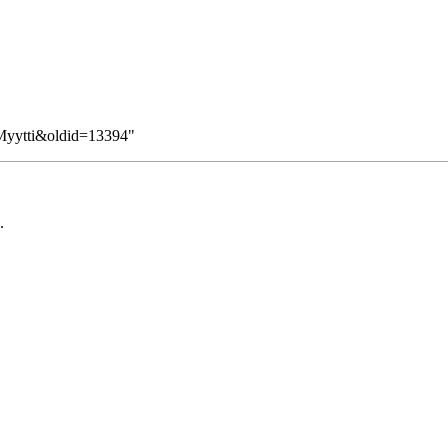
e=Myytti&oldid=13394
"
.