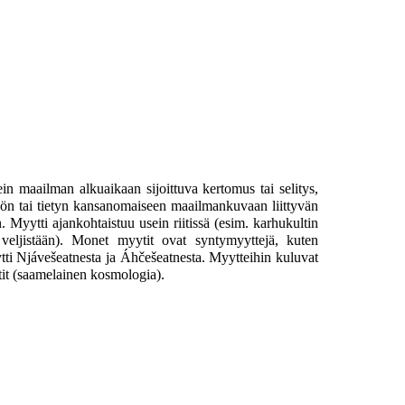
ein maailman alkuaikaan sijoittuva kertomus tai selitys,
miön tai tietyn kansanomaiseen maailmankuvaan liittyvän
. Myytti ajankohtaistuu usein
riitissä
(esim.
karhukultin
 veljistään). Monet myytit ovat syntymyyttejä, kuten
tti
Njávešeatnesta ja Áhčešeatnesta
. Myytteihin kuluvat
it (
saamelainen kosmologia
).