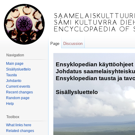
Page
Discussion
Jump to:
navigation
,
search
Navigation
Ensyklopedian käyttöohjeet
Main page
Sisällysluettelo
Johdatus saamelaisyhteisk
Tausta
Ensyklopedian tausta ja tavo
Johdanto
Current events
Sisällysluettelo
Recent changes
Random page
Help
Toolbox
What links here
Related changes