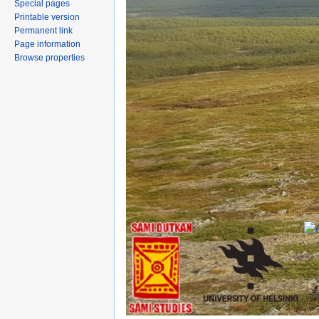
Special pages
Printable version
Permanent link
Page information
Browse properties