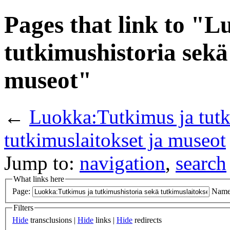
Pages that link to "
tutkimushistoria sekä
museot"
←
Luokka:Tutkimus ja tutk
tutkimuslaitokset ja museot
Jump to:
navigation
,
search
What links here
Page:
Name
Filters
Hide
transclusions |
Hide
links |
Hide
redirects