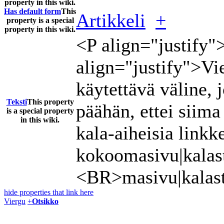
property in this wiki.
Has default form
This
Artikkeli
+
property is a special
property in this wiki.
<P align="justify"
align="justify">Vie
käytettävä väline, j
Teksti
This property
päähän, ettei siima
is a special property
in this wiki.
kala-aiheisia linkke
kokoomasivu|kalas
<BR>
masivu|kala
hide properties that link here
Viergu
+
Otsikko