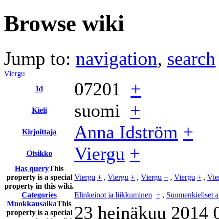
Browse wiki
Jump to:
navigation
,
search
Viergu
07201
+
Id
suomi
+
Kieli
Anna Idström
+
Kirjoittaja
Viergu
+
Otsikko
Has query
This
property is a special
Viergu
+
,
Viergu
+
,
Viergu
+
,
Viergu
+
,
Vie
property in this wiki.
Categories
Elinkeinot ja liikkuminen
+
,
Suomenkieliset ar
Muokkausaika
This
23 heinäkuu 2014
property is a special