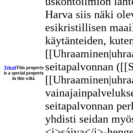
uskontoilmiön läht
Harva siis näki ol
esikristillisen maa
käytänteiden, kuten
[[Uhraaminen|uhraa
seitapalvonnan ([[S
Teksti
This property
is a special property
[[Uhraaminen|uhra
in this wiki.
vainajainpalveluks
seitapalvonnan per
yhdisti seidan myö
<i>sáiva</i>-henget 