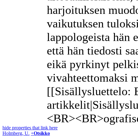
harjoituksen muodo
vaikutuksen tuloks
lappologeista hän e
että hän tiedosti s
eikä pyrkinyt pelk
vivahteettomaksi 
[[Sisällysluettelo: 
artikkelit|Sisällysl
<BR><BR>
ografi
hide properties that link here
Holmberg, U.
+
Otsikko