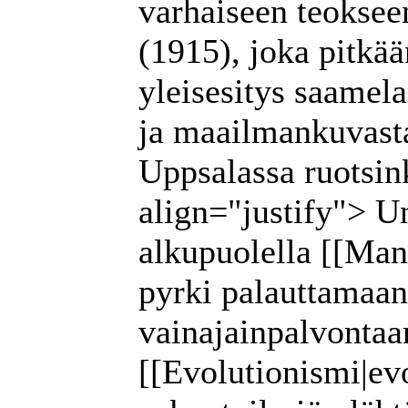
varhaiseen teoksee
(1915), joka pitkä
yleisesitys saamela
ja maailmankuvasta
Uppsalassa ruotsink
align="justify"> U
alkupuolella [[Man
pyrki palauttamaan
vainajainpalvontaa
[[Evolutionismi|ev