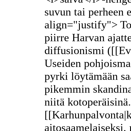
suvun tai perheen 
align="justify"> T
piirre Harvan ajatt
diffusionismi ([[Ev
Useiden pohjoismai
pyrki löytämään sa
pikemmin skandina
niitä kotoperäisinä
[[Karhunpalvonta|
aitosaamelaiseksi