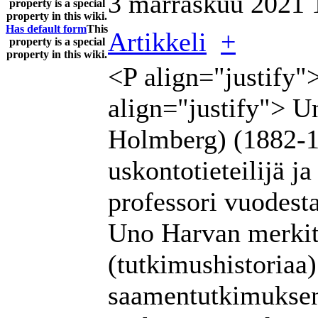
3 marraskuu 2021
property is a special
property in this wiki.
Has default form
This
Artikkeli
+
property is a special
property in this wiki.
<P align="justify"
align="justify"> 
Holmberg) (1882-1
uskontotieteilijä j
professori vuodest
Uno Harvan merkit
(tutkimushistoriaa)
saamentutkimuksen