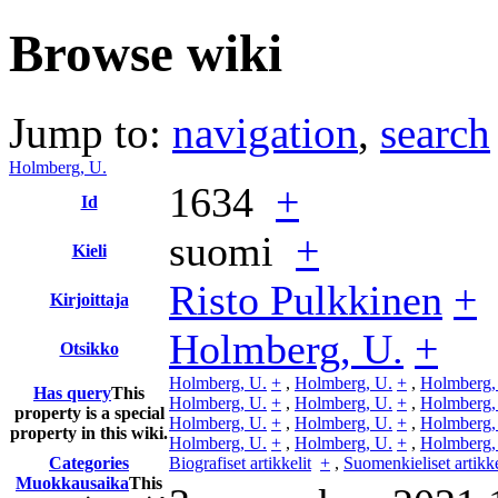
Browse wiki
Jump to:
navigation
,
search
Holmberg, U.
1634
+
Id
suomi
+
Kieli
Risto Pulkkinen
+
Kirjoittaja
Holmberg, U.
+
Otsikko
Holmberg, U.
+
,
Holmberg, U.
+
,
Holmberg,
Has query
This
Holmberg, U.
+
,
Holmberg, U.
+
,
Holmberg,
property is a special
Holmberg, U.
+
,
Holmberg, U.
+
,
Holmberg,
property in this wiki.
Holmberg, U.
+
,
Holmberg, U.
+
,
Holmberg,
Categories
Biografiset artikkelit
+
,
Suomenkieliset artikke
Muokkausaika
This