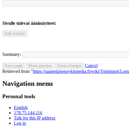
Sivulle tulevat ääninäytteet:
Summary:
Cancel
Retrieved from "
https://saamelaisensyklopedia.fi/wiki/Toiminnot:Lo
Navigation menu
Personal tools
English
178.75.144.116
Talk for this IP address
Log in