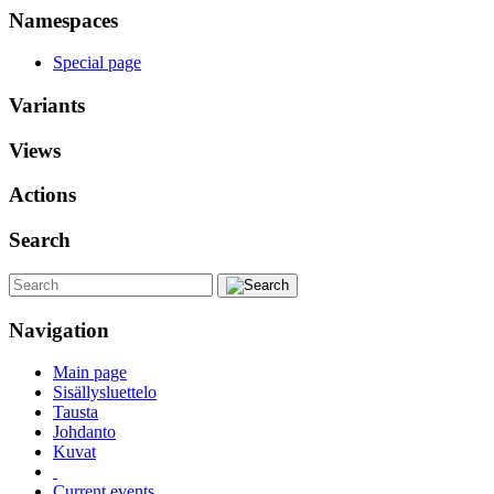
Namespaces
Special page
Variants
Views
Actions
Search
Navigation
Main page
Sisällysluettelo
Tausta
Johdanto
Kuvat
Current events