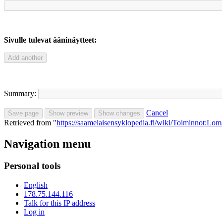
Sivulle tulevat ääninäytteet:
Summary:
Cancel
Retrieved from "
https://saamelaisensyklopedia.fi/wiki/Toiminnot:Lo
Navigation menu
Personal tools
English
178.75.144.116
Talk for this IP address
Log in