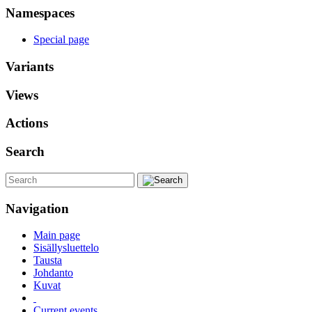
Namespaces
Special page
Variants
Views
Actions
Search
Navigation
Main page
Sisällysluettelo
Tausta
Johdanto
Kuvat
Current events