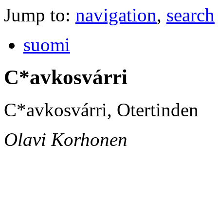
Jump to:
navigation
,
search
suomi
C*avkosvárri
C*avkosvárri, Otertinden
Olavi Korhonen