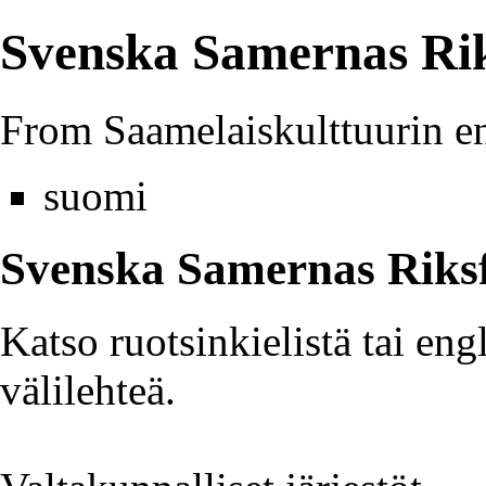
Svenska Samernas Ri
From Saamelaiskulttuurin e
suomi
Svenska Samernas Riksf
Katso ruotsinkielistä tai eng
välilehteä.