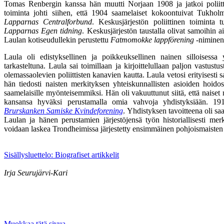
Tomas Renbergin kanssa hän muutti Norjaan 1908 ja jatkoi poliittist
toiminta johti siihen, että 1904 saamelaiset kokoontuivat Tukhol
Lapparnas Centralforbund
. Keskusjärjestön poliittinen toiminta t
Lapparnas Egen tidning
. Keskusjärjestön taustalla olivat samoihin 
Laulan kotiseudullekin perustettu
Fatmomokke lappförening
-niminen 
Laula oli edistyksellinen ja poikkeuksellinen nainen silloisessa 
tarkasteltuna. Laula sai toimillaan ja kirjoittelullaan paljon vastust
olemassaolevien poliittisten kanavien kautta. Laula vetosi erityisesti s
hän tiedosti naisten merkityksen yhteiskunnallisten asioiden hoidos
saamelaisille myönteisemmiksi. Hän oli vakuuttunut siitä, että naise
kansansa hyväksi perustamalla omia vahvoja yhdistyksiään. 1910
Brurskanken Samiske Kvindeforening
. Yhdistyksen tavoitteena oli sa
Laulan ja hänen perustamien järjestöjensä työn historiallisesti merk
voidaan laskea Trondheimissa järjestetty ensimmäinen pohjoismaisten
Sisällysluettelo: Biografiset artikkelit
Irja Seurujärvi-Kari
Muokkaa tätä sivua