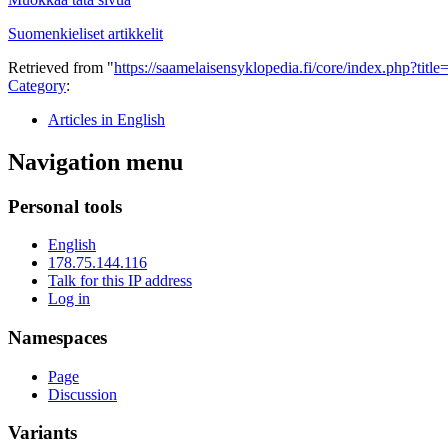
Suomenkieliset artikkelit
Retrieved from "
https://saamelaisensyklopedia.fi/core/index.php?tit
Category
:
Articles in English
Navigation menu
Personal tools
English
178.75.144.116
Talk for this IP address
Log in
Namespaces
Page
Discussion
Variants