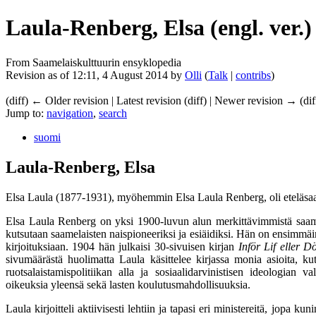
Laula-Renberg, Elsa (engl. ver.)
From Saamelaiskulttuurin ensyklopedia
Revision as of 12:11, 4 August 2014 by
Olli
(
Talk
|
contribs
)
(diff) ← Older revision | Latest revision (diff) | Newer revision → (dif
Jump to:
navigation
,
search
suomi
Laula-Renberg, Elsa
Elsa Laula (1877-1931), myöhemmin Elsa Laula Renberg, oli eteläsaame
Elsa Laula Renberg on yksi 1900-luvun alun merkittävimmistä saame
kutsutaan saamelaisten naispioneeriksi ja esiäidiksi. Hän on ensimmä
kirjoituksiaan. 1904 hän julkaisi 30-sivuisen kirjan
Inför Lif eller 
sivumäärästä huolimatta Laula käsittelee kirjassa monia asioita, k
ruotsalaistamispolitiikan alla ja sosiaalidarvinistisen ideologian va
oikeuksia yleensä sekä lasten koulutusmahdollisuuksia.
Laula kirjoitteli aktiivisesti lehtiin ja tapasi eri ministereitä, jopa 