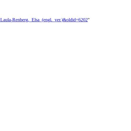
le=Laula-Renberg,_Elsa_(engl._ver.)&oldid=6202
"