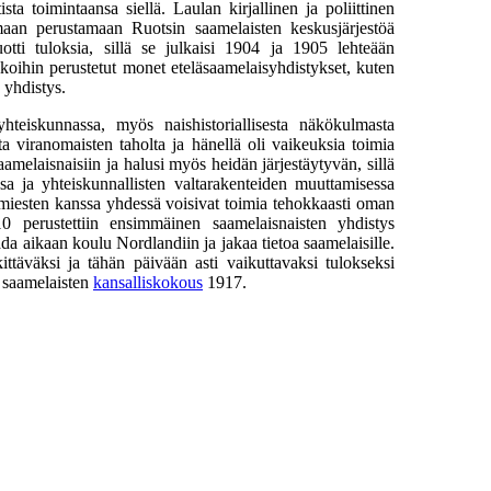
a toimintaansa siellä. Laulan kirjallinen ja poliittinen
maan perustamaan Ruotsin saamelaisten keskusjärjestöä
uotti tuloksia, sillä se julkaisi 1904 ja 1905 lehteään
aikoihin perustetut monet eteläsaamelaisyhdistykset, kuten
yhdistys.
yhteiskunnassa, myös naishistoriallisesta näkökulmasta
usta viranomaisten taholta ja hänellä oli vaikeuksia toimia
aamelaisnaisiin ja halusi myös heidän järjestäytyvän, sillä
sa ja yhteiskunnallisten valtarakenteiden muuttamisessa
t miesten kanssa yhdessä voisivat toimia tehokkaasti oman
 perustettiin ensimmäinen saamelaisnaisten yhdistys
ada aikaan koulu Nordlandiin ja jakaa tietoa saamelaisille.
ittäväksi ja tähän päivään asti vaikuttavaksi tulokseksi
 saamelaisten
kansalliskokous
1917.