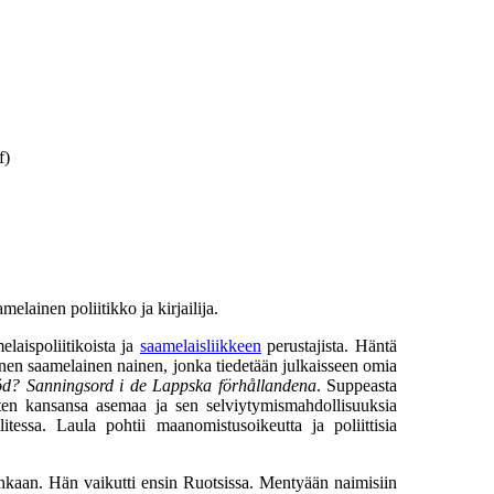
f)
lainen poliitikko ja kirjailija.
laispoliitikoista ja
saamelaisliikkeen
perustajista. Häntä
inen saamelainen nainen, jonka tiedetään julkaisseen omia
Död? Sanningsord i de Lappska förhållandena
. Suppeasta
uten kansansa asemaa ja sen selviytymismahdollisuuksia
llitessa. Laula pohtii maanomistusoikeutta ja poliittisia
kuninkaan. Hän vaikutti ensin Ruotsissa. Mentyään naimisiin