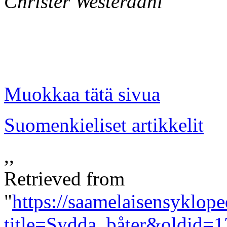
Christer Westerdahl
Muokkaa tätä sivua
Suomenkieliset artikkelit
,,
Retrieved from
"
https://saamelaisensyklope
title=Sydda_båter&oldid=