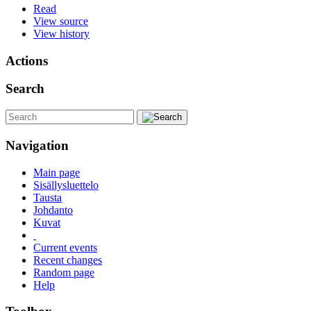
Read
View source
View history
Actions
Search
Navigation
Main page
Sisällysluettelo
Tausta
Johdanto
Kuvat
Current events
Recent changes
Random page
Help