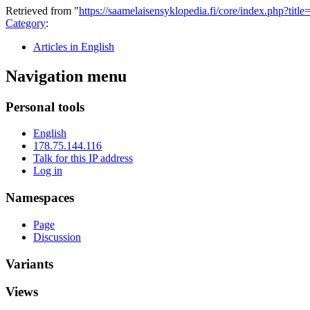
Retrieved from "
https://saamelaisensyklopedia.fi/core/index.php?ti
Category
:
Articles in English
Navigation menu
Personal tools
English
178.75.144.116
Talk for this IP address
Log in
Namespaces
Page
Discussion
Variants
Views