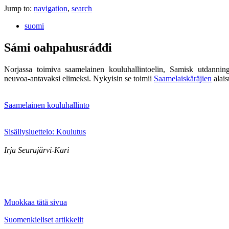
Jump to:
navigation
,
search
suomi
Sámi oahpahusráđđi
Norjassa toimiva saamelainen kouluhallintoelin, Samisk utdanning
neuvoa-antavaksi elimeksi. Nykyisin se toimii
Saamelaiskäräjien
alais
Saamelainen kouluhallinto
Sisällysluettelo: Koulutus
Irja Seurujärvi-Kari
Muokkaa tätä sivua
Suomenkieliset artikkelit