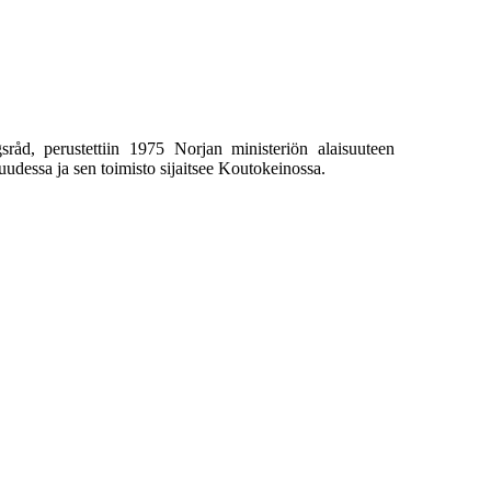
sråd, perustettiin 1975 Norjan ministeriön alaisuuteen
uudessa ja sen toimisto sijaitsee Koutokeinossa.